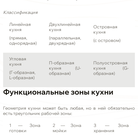
Классификация
Линейная
Двухлинейная
Островная
кухня
кухня
кухня
(прямая,
(параллельная,
(с островом)
однорядная)
двухрядная)
Угловая
П-образная
Полуостровная
кухня
кухня (U-
кухня (G-
(Г-образная,
образная)
образная)
L-образная)
Функциональные зоны кухни
Геометрия кухни может быть любая, но в ней обязательно
есть треугольник рабочей зоны:
1 — Зона
2 — Зона
3 — Зона
готовки
мойки
хранения