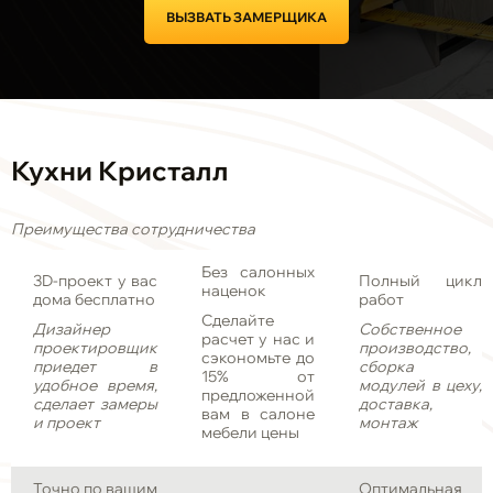
ВЫЗВАТЬ ЗАМЕРЩИКА
Кухни Кристалл
Преимущества сотрудничества
Без салонных
3D-проект у вас
Полный цикл
наценок
дома бесплатно
работ
Сделайте
Дизайнер
Собственное
расчет у нас и
проектировщик
производство,
сэкономьте до
приедет в
сборка
15% от
удобное время,
модулей в цеху,
предложенной
сделает замеры
доставка,
вам в салоне
и проект
монтаж
мебели цены
Точно по вашим
Оптимальная