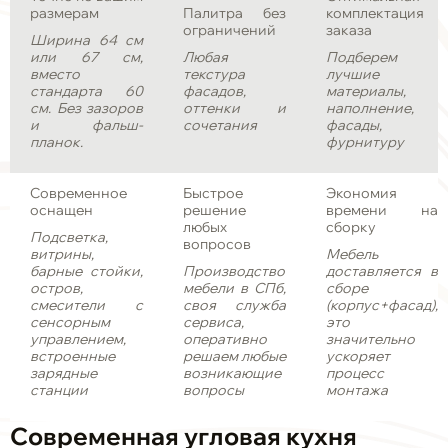
размерам
Палитра без
комплектация
ограничений
заказа
Ширина 64 см
или 67 см,
Любая
Подберем
вместо
текстура
лучшие
стандарта 60
фасадов,
материалы,
см. Без зазоров
оттенки и
наполнение,
и фальш-
сочетания
фасады,
планок.
фурнитуру
Современное
Быстрое
Экономия
оснащен
решение
времени на
любых
сборку
Подсветка,
вопросов
витрины,
Мебель
барные стойки,
Производство
доставляется в
остров,
мебели в СПб,
сборе
смесители с
своя служба
(корпус+фасад),
сенсорным
сервиса,
это
управлением,
оперативно
значительно
встроенные
решаем любые
ускоряет
зарядные
возникающие
процесс
станции
вопросы
монтажа
Современная угловая кухня