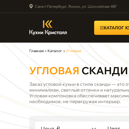
Санкт-Петербург, Янино, ул. Шоссейная 48Г
КАТАЛОГ 
Главная
▶
Каталог
▶
Угловые
УГЛОВАЯ
СКАНДИ
Заказ угловой кухни в стиле сканди — это 
минимализм, светлые оттенки и натуральн
Угловая компоновка обеспечивает максима
необходимое, не перегружая интерьер.
Цена, ₽
Цвет