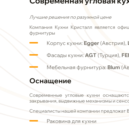
Современная угловая ку
Лучшие решения по разумной цене
Компания Кухни Кристалл является офи
фурнитуры
Корпус кухни:
Egger
(Австрия),
Фасады кухни:
AGT
(Турция),
FE
Мебельная фурнитура:
Blum
(Ав
Оснащение
Современные угловые кухни оснащаютс
закрывания, выдвижные механизмы и сенс
Специалисты нашей компании предложат 
Раковина для кухни