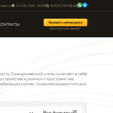
ndex.ru
Пн-Сб: 9:00 - 20:00
8 (931) 219-48-88
Вызвать замерщика
КОНТАКТЫ
бесплатный замер*
ность. Скандинавский стиль сочетает в себе
бустройства кухонного пространства.
ебольших кухнях, позволяя разместить все
Все фильтры