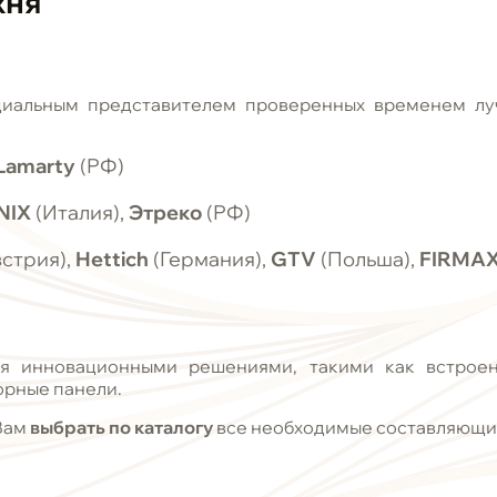
хня
циальным представителем проверенных временем лу
Lamarty
(РФ)
NIX
(Италия),
Этреко
(РФ)
стрия),
Hettich
(Германия),
GTV
(Польша),
FIRMA
я инновационными решениями, такими как встроенн
орные панели.
Вам
выбрать по каталогу
все необходимые составляющие 