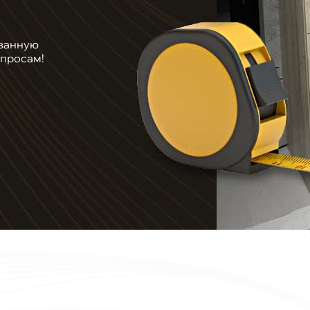
ванную
опросам!