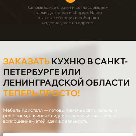
Связываемся с вами и согласовываем
время доставки и сборки. Наши
штатные сборщики собирают
изделие у вас на адресе.
ЗАКАЗАТЬ
КУХНЮ В САНКТ-
ПЕТЕРБУРГЕ ИЛИ
ЛЕНИНГРАДСКОЙ ОБЛАСТИ
ТЕПЕРЬ ПРОСТО!
Мебель Кристалл — готовы помочь с оптимальным
решением, начиная от идеи создания и заканчивая
воплощением этой идеи в реальность.