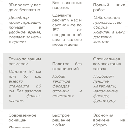
Без салонных
3D-проект у вас
Полный цикл
наценок
дома бесплатно
работ
Сделайте
Дизайнер
Собственное
расчет у нас и
проектировщик
производство,
сэкономьте до
приедет в
сборка
15% от
удобное время,
модулей в цеху,
предложенной
сделает замеры
доставка,
вам в салоне
и проект
монтаж
мебели цены
Точно по вашим
Оптимальная
размерам
Палитра без
комплектация
ограничений
заказа
Ширина 64 см
или 67 см,
Любая
Подберем
вместо
текстура
лучшие
стандарта 60
фасадов,
материалы,
см. Без зазоров
оттенки и
наполнение,
и фальш-
сочетания
фасады,
планок.
фурнитуру
Современное
Быстрое
Экономия
оснащен
решение
времени на
любых
сборку
Подсветка,