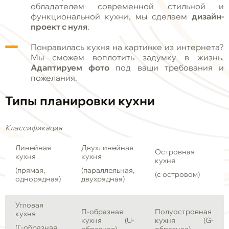
обладателем современной стильной и
функциональной кухни, мы сделаем
дизайн-
проект с нуля
.
Понравилась кухня на картинке из интернета?
Мы сможем воплотить задумку в жизнь.
Адаптируем фото
под ваши требования и
пожелания.
Типы планировки кухни
Классификация
Линейная
Двухлинейная
Островная
кухня
кухня
кухня
(прямая,
(параллельная,
(с островом)
однорядная)
двухрядная)
Угловая
П-образная
Полуостровная
кухня
кухня (U-
кухня (G-
(Г-образная,