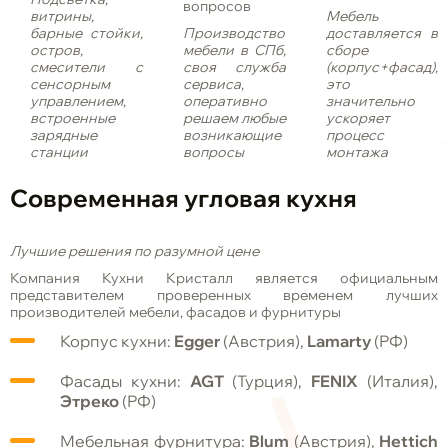
вопросов
витрины,
Мебель
барные стойки,
Производство
доставляется в
остров,
мебели в СПб,
сборе
смесители с
своя служба
(корпус+фасад),
сенсорным
сервиса,
это
управлением,
оперативно
значительно
встроенные
решаем любые
ускоряет
зарядные
возникающие
процесс
станции
вопросы
монтажа
Современная угловая кухня
Лучшие решения по разумной цене
Компания Кухни Кристалл является официальным
представителем проверенных временем лучших
производителей мебели, фасадов и фурнитуры
Корпус кухни:
Egger
(Австрия),
Lamarty
(РФ)
Фасады кухни:
AGT
(Турция),
FENIX
(Италия),
Этреко
(РФ)
Мебельная фурнитура:
Blum
(Австрия),
Hettich