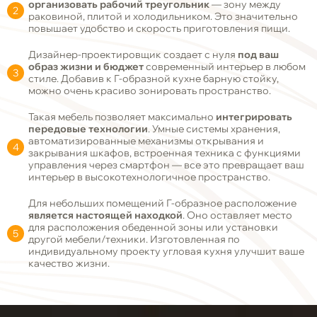
организовать рабочий треугольник
— зону между
раковиной, плитой и холодильником. Это значительно
повышает удобство и скорость приготовления пищи.
Дизайнер-проектировщик создает с нуля
под ваш
образ жизни и бюджет
современный интерьер в любом
стиле. Добавив к Г-образной кухне барную стойку,
можно очень красиво зонировать пространство.
Такая мебель позволяет максимально
интегрировать
передовые технологии
. Умные системы хранения,
автоматизированные механизмы открывания и
закрывания шкафов, встроенная техника с функциями
управления через смартфон — все это превращает ваш
интерьер в высокотехнологичное пространство.
Для небольших помещений Г-образное расположение
является настоящей находкой
. Оно оставляет место
для расположения обеденной зоны или установки
другой мебели/техники. Изготовленная по
индивидуальному проекту угловая кухня улучшит ваше
качество жизни.