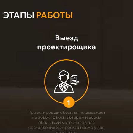
ЭТАПЫ
РАБОТЫ
Выезд
проектирощика
1
Проектировщик бесплатно выезжает
на объект с компьютером и всеми
образцами материалов для
составления 3D проекта прямо у вас
на адресе.