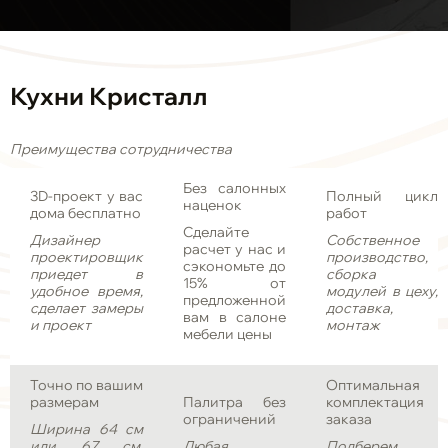
Кухни Кристалл
Преимущества сотрудничества
Без салонных
3D-проект у вас
Полный цикл
наценок
дома бесплатно
работ
Сделайте
Дизайнер
Собственное
расчет у нас и
проектировщик
производство,
сэкономьте до
приедет в
сборка
15% от
удобное время,
модулей в цеху,
предложенной
сделает замеры
доставка,
вам в салоне
и проект
монтаж
мебели цены
Точно по вашим
Оптимальная
размерам
Палитра без
комплектация
ограничений
заказа
Ширина 64 см
или 67 см,
Любая
Подберем