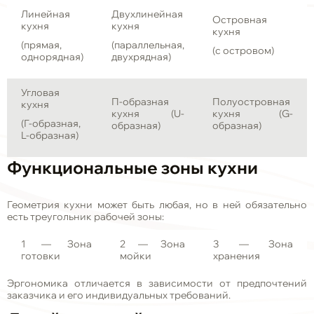
Линейная
Двухлинейная
Островная
кухня
кухня
кухня
(прямая,
(параллельная,
(с островом)
однорядная)
двухрядная)
Угловая
П-образная
Полуостровная
кухня
кухня (U-
кухня (G-
(Г-образная,
образная)
образная)
L-образная)
Функциональные зоны кухни
Геометрия кухни может быть любая, но в ней обязательно
есть треугольник рабочей зоны:
1 — Зона
2 — Зона
3 — Зона
готовки
мойки
хранения
Эргономика отличается в зависимости от предпочтений
заказчика и его индивидуальных требований.