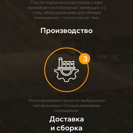
После подписания договора к вам
приезжает контрольный замерщик со
спец. оборудованием для обмера
помещения с точностью до 1мм.
Производство
3
Изготавливаем кухню по выбранным
материалам и точным размерам
помещения.
Доставка
и сборка