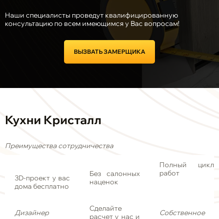
Наши специалисты проведут квалифицированную
консультацию по всем имеющимся у Вас вопросам!
ВЫЗВАТЬ ЗАМЕРЩИКА
Кухни Кристалл
Преимущества сотрудничества
Полный цикл
работ
Без салонных
3D-проект у вас
наценок
дома бесплатно
Сделайте
Дизайнер
Собственное
расчет у нас и