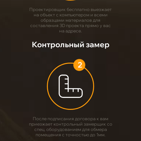
Проектировщик бесплатно выезжает
на объект с компьютером и всеми
образцами материалов для
составления 3D проекта прямо у вас
на адресе.
Контрольный замер
2
После подписания договора к вам
приезжает контрольный замерщик со
спец. оборудованием для обмера
помещения с точностью до 1мм.