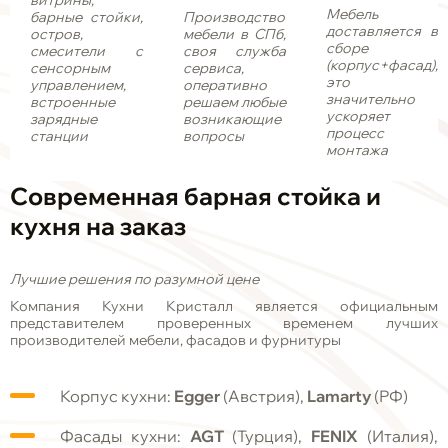
витрины,
Мебель
барные стойки,
Производство
доставляется в
остров,
мебели в СПб,
сборе
смесители с
своя служба
(корпус+фасад),
сенсорным
сервиса,
это
управлением,
оперативно
значительно
встроенные
решаем любые
ускоряет
зарядные
возникающие
процесс
станции
вопросы
монтажа
Современная барная стойка и
кухня на заказ
Лучшие решения по разумной цене
Компания Кухни Кристалл является официальным
представителем проверенных временем лучших
производителей мебели, фасадов и фурнитуры
Корпус кухни:
Egger
(Австрия),
Lamarty
(РФ)
Фасады кухни:
AGT
(Турция),
FENIX
(Италия),