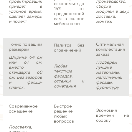
проектировщик
производство,
сэкономьте до
приедет в
сборка
15% от
удобное время,
модулей в цеху,
предложенной
сделает замеры
доставка,
вам в салоне
и проект
монтаж
мебели цены
Точно по вашим
Оптимальная
Палитра без
размерам
комплектация
ограничений
заказа
Ширина 64 см
или 67 см,
Подберем
Любая
вместо
лучшие
текстура
стандарта 60
материалы,
фасадов,
см. Без зазоров
наполнение,
оттенки и
и фальш-
фасады,
сочетания
планок.
фурнитуру
Современное
Быстрое
Экономия
оснащение
решение
времени на
любых
сборку
вопросов
Подсветка,