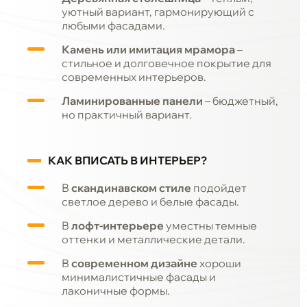
уютный вариант, гармонирующий с
любыми фасадами.
Камень или имитация мрамора
–
стильное и долговечное покрытие для
современных интерьеров.
Ламинированные панели
– бюджетный,
но практичный вариант.
КАК ВПИСАТЬ В ИНТЕРЬЕР?
В
скандинавском стиле
подойдет
светлое дерево и белые фасады.
В
лофт-интерьере
уместны темные
оттенки и металлические детали.
В
современном дизайне
хороши
минималистичные фасады и
лаконичные формы.