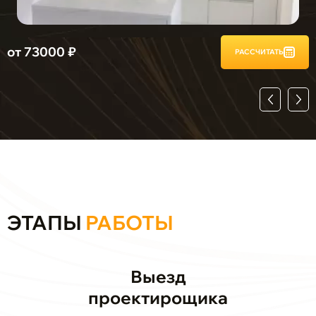
от 73000 ₽
о
РАССЧИТАТЬ
ЭТАПЫ
РАБОТЫ
Выезд
проектирощика