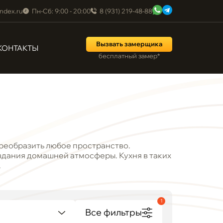
ndex.ru
Пн-Сб: 9:00 - 20:00
8 (931) 219-48-88
Вызвать замерщика
КОНТАКТЫ
бесплатный замер*
преобразить любое пространство.
здания домашней атмосферы. Кухня в таких
.
1
Все фильтры