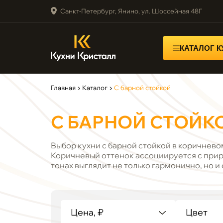
Санкт-Петербург, Янино, ул. Шоссейная 48Г
КАТАЛОГ 
Главная
▶
Каталог
▶
С барной стойкой
С БАРНОЙ СТОЙК
Выбор кухни с барной стойкой в коричнево
Коричневый оттенок ассоциируется с приро
тонах выглядит не только гармонично, но 
Цена, ₽
Цвет