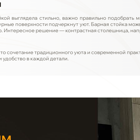
Я
йкой выглядела стильно, важно правильно подобрать 
урные поверхности подчеркнут уют. Барная стойка може
. Интересное решение — контрастная столешница, напр
это сочетание традиционного уюта и современной прак
 удобство в каждой детали.
ЫМ