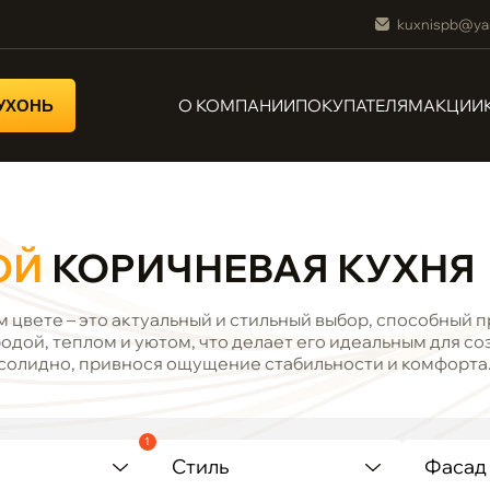
kuxnispb@ya
О КОМПАНИИ
ПОКУПАТЕЛЯМ
АКЦИИ
КУХОНЬ
ОЙ
КОРИЧНЕВАЯ КУХНЯ
м цвете – это актуальный и стильный выбор, способный 
дой, теплом и уютом, что делает его идеальным для со
и солидно, привнося ощущение стабильности и комфорта
1
Стиль
Фасад