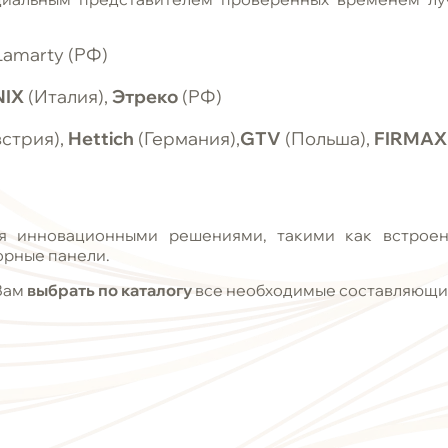
Lamarty (РФ)
NIX
(Италия),
Этреко
(РФ)
стрия),
Hettich
(Германия),
GTV
(Польша),
FIRMA
 инновационными решениями, такими как встроенн
орные панели.
Вам
выбрать по каталогу
все необходимые составляющи