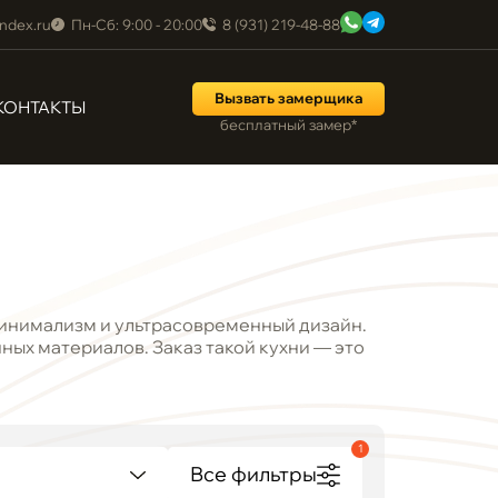
ndex.ru
Пн-Сб: 9:00 - 20:00
8 (931) 219-48-88
Вызвать замерщика
КОНТАКТЫ
бесплатный замер*
 минимализм и ультрасовременный дизайн.
ных материалов. Заказ такой кухни — это
1
Все фильтры