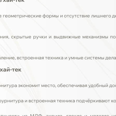
ие геометрические формы и отсутствие лишнего д
ния, скрытые ручки и выдвижные механизмы п
ление, встроенная техника и умные системы дел
хай-тек
итура экономит место, обеспечивая удобный дос
фурнитура и встроенная техника подчёркивают к
рхности из МДФ, акрила, стекла и металла у