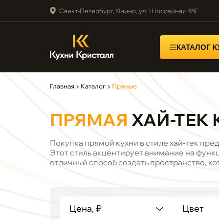
Санкт-Петербург, Янино, ул. Шоссейная 48Г
КАТАЛОГ 
Главная
▶
Каталог
▶
Прямые
ПРЯМАЯ
ХАЙ-ТЕК 
Покупка прямой кухни в стиле хай-тек пре
Этот стиль акцентирует внимание на функц
отличный способ создать пространство, кот
Цена, ₽
Цвет