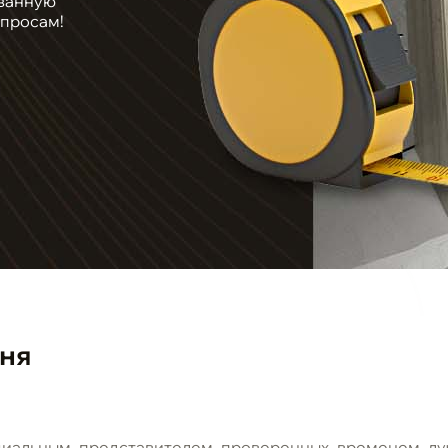
ванную
опросам!
хня
циальным представителем проверенных временем лу