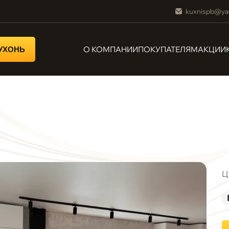
kuxnispb@ya
О КОМПАНИИ
ПОКУПАТЕЛЯМ
АКЦИИ
КУХОНЬ
Ц