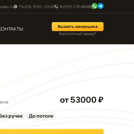
ndex.ru
Пн-Сб: 9:00 - 20:00
8 (931) 219-48-88
Вызвать замерщика
КОНТАКТЫ
бесплатный замер*
от 53000 ₽
ена
Без ручек
До потолк