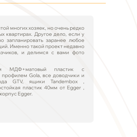
той многих хозяек, но очень редко
х квартирах. Другое дело, если у
но запланировать заранее любое
ий. Именно такой проект недавно
азчиков, и делимся с вами фото
мм МДФ+матовый пластик с
профилем Gola, все доводчики и
ода GTV, ящики Tandembox ,
стойкая пластик 40мм от Egger ,
 корпус Egger.