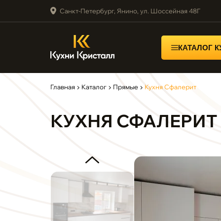
Санкт-Петербург, Янино, ул. Шоссейная 48Г
КАТАЛОГ 
Главная
▶
Каталог
▶
Прямые
▶
Кухня Сфалерит
КУХНЯ СФАЛЕРИТ