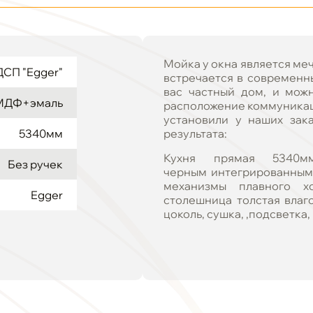
Мойка у окна является меч
СП "Egger"
встречается в современны
вас частный дом, и мож
МДФ+эмаль
расположение коммуникац
установили у наших зак
5340мм
результата:
Кухня прямая 5340
Без ручек
черным интегрированным 
механизмы плавного х
Egger
столешница толстая влаго
цоколь, сушка, ,подсветка,