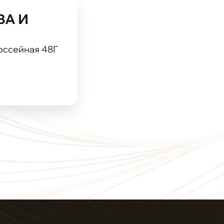
ВА И
оссейная 48Г