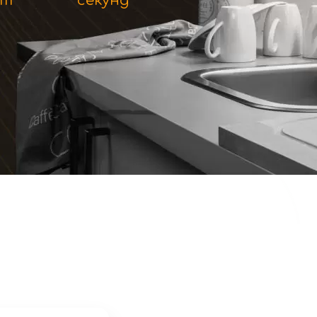
ут
секунд