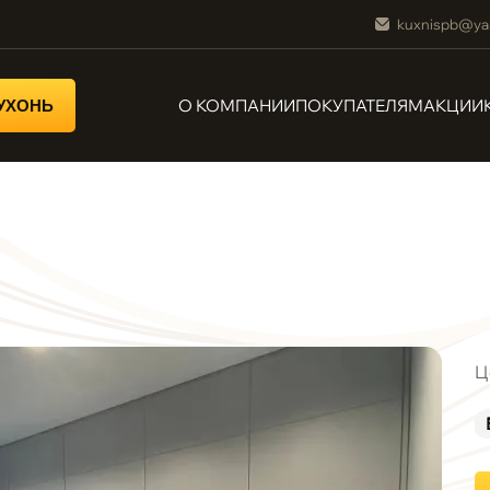
kuxnispb@ya
О КОМПАНИИ
ПОКУПАТЕЛЯМ
АКЦИИ
КУХОНЬ
Ц