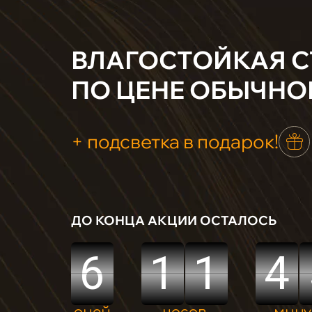
ВЛАГОСТОЙКАЯ 
ПО ЦЕНЕ ОБЫЧНО
+ подсветка в подарок!
ДО КОНЦА АКЦИИ ОСТАЛОСЬ
6
1
1
4
6
1
1
4