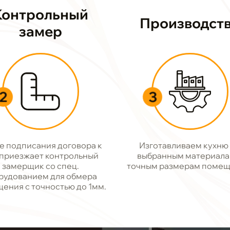
Контрольный
Производст
замер
2
3
е подписания договора к
Изготавливаем кухню
 приезжает контрольный
выбранным материала
замерщик со спец.
точным размерам помещ
рудованием для обмера
ения с точностью до 1мм.