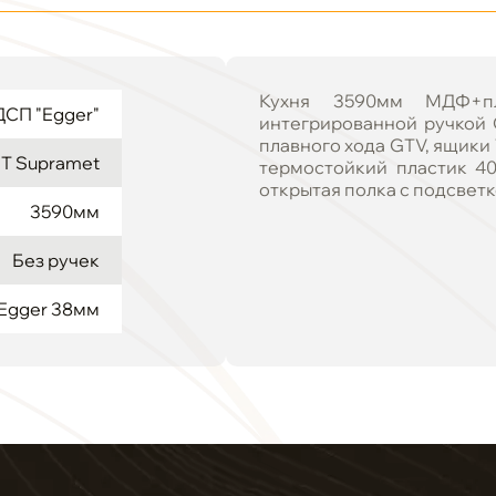
Кухня 3590мм МДФ+пл
СП "Egger"
интегрированной ручкой 
плавного хода GTV, ящики
 Supramet
термостойкий пластик 40м
открытая полка с подсветк
3590мм
Без ручек
Egger 38мм