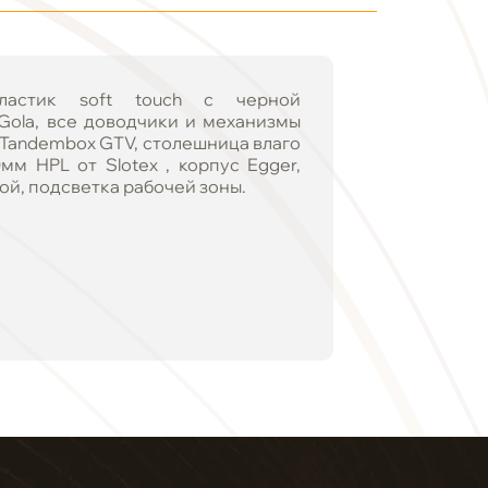
астик soft touch с черной
Gola, все доводчики и механизмы
 Tandembox GTV, столешница влаго
м HPL от Slotex , корпус Egger,
ой, подсветка рабочей зоны.