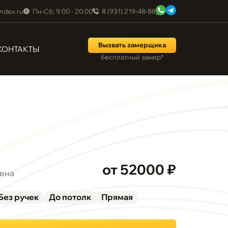
ndex.ru
Пн-Сб: 9:00 - 20:00
8 (931) 219-48-88
Вызвать замерщика
КОНТАКТЫ
бесплатный замер*
от 52000 ₽
ена
Без ручек
До потолк
Прямая