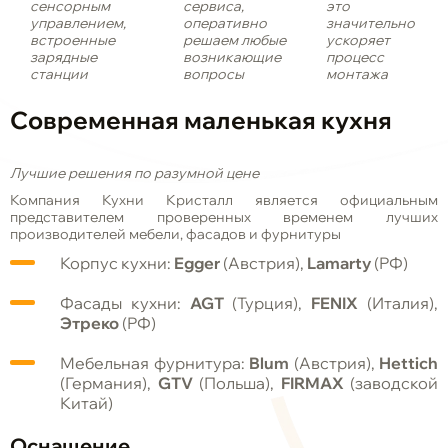
сенсорным
сервиса,
это
управлением,
оперативно
значительно
встроенные
решаем любые
ускоряет
зарядные
возникающие
процесс
станции
вопросы
монтажа
Современная
маленькая
кухня
Лучшие решения по разумной цене
Компания Кухни Кристалл является официальным
представителем проверенных временем лучших
производителей мебели, фасадов и фурнитуры
Корпус кухни:
Egger
(Австрия),
Lamarty
(РФ)
Фасады кухни:
AGT
(Турция),
FENIX
(Италия),
Этреко
(РФ)
Мебельная фурнитура:
Blum
(Австрия),
Hettich
(Германия),
GTV
(Польша),
FIRMAX
(заводской
Китай)
Оснащение