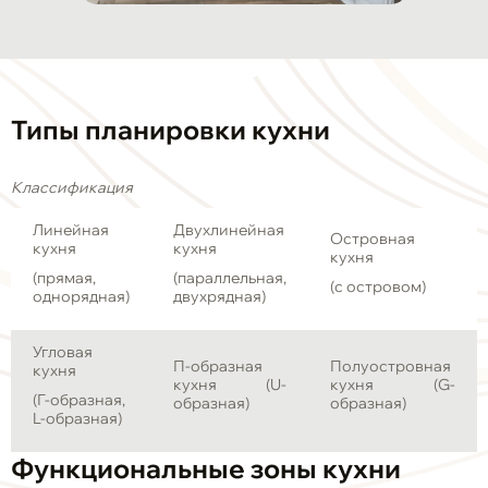
Типы планировки кухни
Классификация
Линейная
Двухлинейная
Островная
кухня
кухня
кухня
(прямая,
(параллельная,
(с островом)
однорядная)
двухрядная)
Угловая
П-образная
Полуостровная
кухня
кухня (U-
кухня (G-
(Г-образная,
образная)
образная)
L-образная)
Функциональные зоны кухни