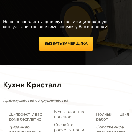
Наши специалисты проведут квалифицированную
консультацию по всем имеющимся у Вас вопросам!
ВЫЗВАТЬ ЗАМЕРЩИКА
Кухни Кристалл
Преимущества сотрудничества
Без салонных
3D-проект у вас
Полный цикл
наценок
дома бесплатно
работ
Сделайте
Дизайнер
Собственное
расчет у нас и