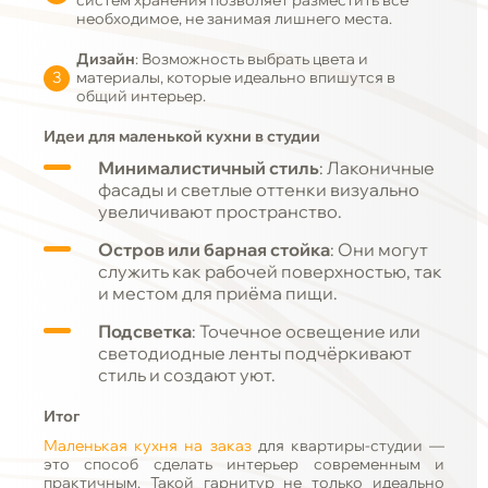
систем хранения позволяет разместить всё
необходимое, не занимая лишнего места.
Дизайн
: Возможность выбрать цвета и
материалы, которые идеально впишутся в
общий интерьер.
Идеи для маленькой кухни в студии
Минималистичный стиль
: Лаконичные
фасады и светлые оттенки визуально
увеличивают пространство.
Остров или барная стойка
: Они могут
служить как рабочей поверхностью, так
и местом для приёма пищи.
Подсветка
: Точечное освещение или
светодиодные ленты подчёркивают
стиль и создают уют.
Итог
Маленькая кухня на заказ
для квартиры-студии —
это способ сделать интерьер современным и
практичным. Такой гарнитур не только идеально