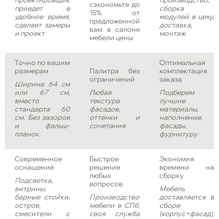
проектировщик
производство,
сэкономьте до
приедет в
сборка
15% от
удобное время,
модулей в цеху,
предложенной
сделает замеры
доставка,
вам в салоне
и проект
монтаж
мебели цены
Точно по вашим
Оптимальная
размерам
Палитра без
комплектация
ограничений
заказа
Ширина 64 см
или 67 см,
Любая
Подберем
вместо
текстура
лучшие
стандарта 60
фасадов,
материалы,
см. Без зазоров
оттенки и
наполнение,
и фальш-
сочетания
фасады,
планок.
фурнитуру
Современное
Быстрое
Экономия
оснащение
решение
времени на
любых
сборку
Подсветка,
вопросов
витрины,
Мебель
барные стойки,
Производство
доставляется в
остров,
мебели в СПб,
сборе
смесители с
своя служба
(корпус+фасад),