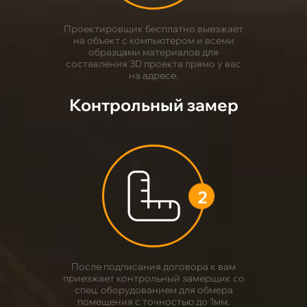
1
Проектировщик бесплатно выезжает
на объект с компьютером и всеми
образцами материалов для
составления 3D проекта прямо у вас
на адресе.
Контрольный замер
2
После подписания договора к вам
приезжает контрольный замерщик со
спец. оборудованием для обмера
помещения с точностью до 1мм.