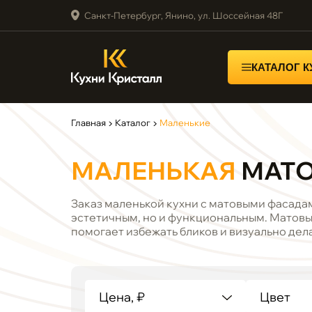
Санкт-Петербург, Янино, ул. Шоссейная 48Г
КАТАЛОГ 
Главная
▶
Каталог
▶
Маленькие
МАЛЕНЬКАЯ
МАТО
Заказ маленькой кухни с матовыми фасадам
эстетичным, но и функциональным. Матовые
помогает избежать бликов и визуально дел
Цена, ₽
Цвет