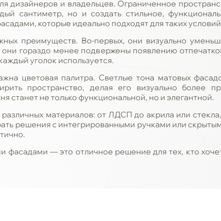
для дизайнеров и владельцев. Ограниченное пространст
дый сантиметр, но и создать стильное, функционал
асадами, которые идеально подходят для таких условий
ных преимуществ. Во-первых, они визуально уменьша
, они гораздо менее подвержены появлению отпечатков
 каждый уголок используется.
жна цветовая палитра. Светлые тона матовых фасадов
ирить пространство, делая его визуально более п
я станет не только функциональной, но и элегантной.
различных материалов: от ЛДСП до акрила или стекла,
ать решения с интегрированными ручками или скрытым
тично.
и фасадами — это отличное решение для тех, кто хоче