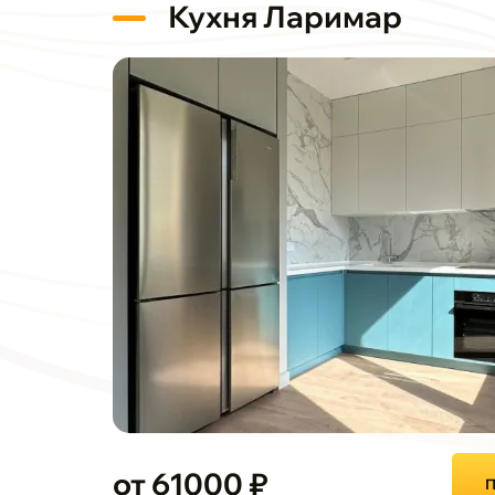
Кухня Ларимар
от 61000 ₽
П