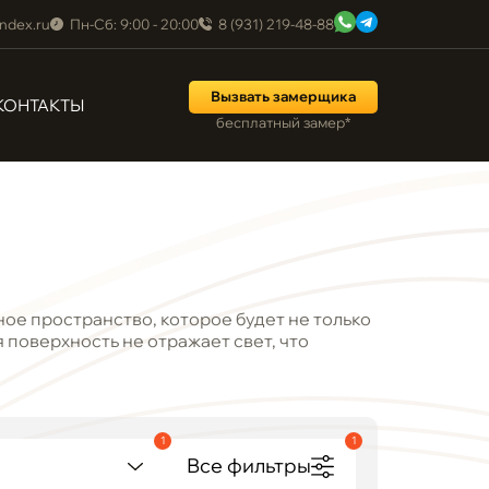
ndex.ru
Пн-Сб: 9:00 - 20:00
8 (931) 219-48-88
Вызвать замерщика
КОНТАКТЫ
бесплатный замер*
ое пространство, которое будет не только
 поверхность не отражает свет, что
1
1
Все фильтры