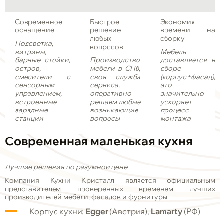
Современное
Быстрое
Экономия
оснащение
решение
времени на
любых
сборку
Подсветка,
вопросов
витрины,
Мебель
барные стойки,
Производство
доставляется в
остров,
мебели в СПб,
сборе
смесители с
своя служба
(корпус+фасад),
сенсорным
сервиса,
это
управлением,
оперативно
значительно
встроенные
решаем любые
ускоряет
зарядные
возникающие
процесс
станции
вопросы
монтажа
Современная
маленькая
кухня
Лучшие решения по разумной цене
Компания Кухни Кристалл является официальным
представителем проверенных временем лучших
производителей мебели, фасадов и фурнитуры
Корпус кухни:
Egger
(Австрия),
Lamarty
(РФ)