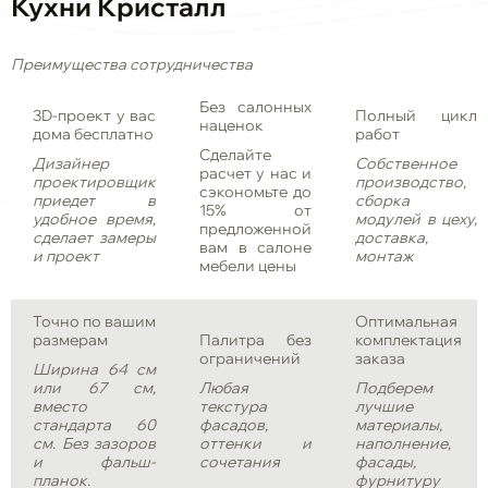
Кухни Кристалл
Преимущества сотрудничества
Без салонных
3D-проект у вас
Полный цикл
наценок
дома бесплатно
работ
Сделайте
Дизайнер
Собственное
расчет у нас и
проектировщик
производство,
сэкономьте до
приедет в
сборка
15% от
удобное время,
модулей в цеху,
предложенной
сделает замеры
доставка,
вам в салоне
и проект
монтаж
мебели цены
Точно по вашим
Оптимальная
размерам
Палитра без
комплектация
ограничений
заказа
Ширина 64 см
или 67 см,
Любая
Подберем
вместо
текстура
лучшие
стандарта 60
фасадов,
материалы,
см. Без зазоров
оттенки и
наполнение,
и фальш-
сочетания
фасады,
планок.
фурнитуру