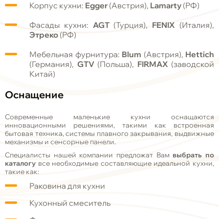
Корпус кухни:
Egger
(Австрия),
Lamarty
(РФ)
Фасады кухни:
AGT
(Турция),
FENIX
(Италия),
Этреко
(РФ)
Мебельная фурнитура:
Blum
(Австрия),
Hettich
(Германия),
GTV
(Польша),
FIRMAX
(заводской
Китай)
Оснащение
Современные маленькие кухни оснащаются
инновационными решениями, такими как встроенная
бытовая техника, системы плавного закрывания, выдвижные
механизмы и сенсорные панели.
Специалисты нашей компании предложат Вам
выбрать по
каталогу
все необходимые составляющие идеальной кухни,
такие как:
Раковина для кухни
Кухонный смеситель