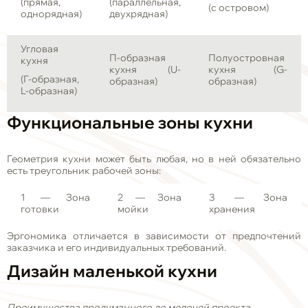
(прямая,
(параллельная,
(с островом)
однорядная)
двухрядная)
Угловая
П-образная
Полуостровная
кухня
кухня (U-
кухня (G-
(Г-образная,
образная)
образная)
L-образная)
Функциональные зоны кухни
Геометрия кухни может быть любая, но в ней обязательно
есть треугольник рабочей зоны:
1
— Зона
2
— Зона
3
— Зона
готовки
мойки
хранения
Эргономика отличается в зависимости от предпочтений
заказчика и его индивидуальных требований.
Дизайн маленькой кухни
Преимущества продуманного до мелочей проекта