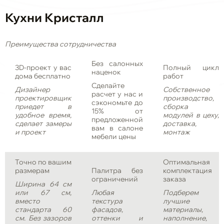
Кухни Кристалл
Преимущества сотрудничества
Без салонных
3D-проект у вас
Полный цикл
наценок
дома бесплатно
работ
Сделайте
Дизайнер
Собственное
расчет у нас и
проектировщик
производство,
сэкономьте до
приедет в
сборка
15% от
удобное время,
модулей в цеху,
предложенной
сделает замеры
доставка,
вам в салоне
и проект
монтаж
мебели цены
Точно по вашим
Оптимальная
размерам
Палитра без
комплектация
ограничений
заказа
Ширина 64 см
или 67 см,
Любая
Подберем
вместо
текстура
лучшие
стандарта 60
фасадов,
материалы,
см. Без зазоров
оттенки и
наполнение,