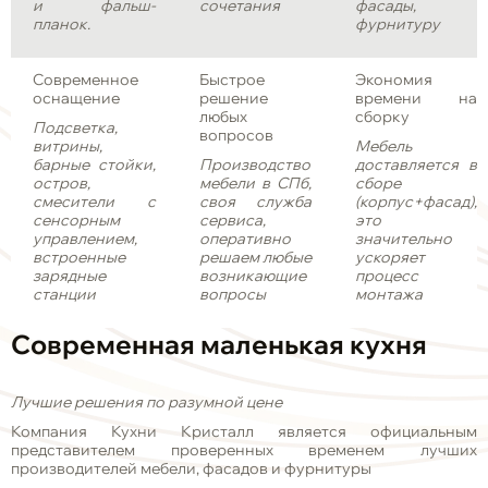
и фальш-
сочетания
фасады,
планок.
фурнитуру
Современное
Быстрое
Экономия
оснащение
решение
времени на
любых
сборку
Подсветка,
вопросов
витрины,
Мебель
барные стойки,
Производство
доставляется в
остров,
мебели в СПб,
сборе
смесители с
своя служба
(корпус+фасад),
сенсорным
сервиса,
это
управлением,
оперативно
значительно
встроенные
решаем любые
ускоряет
зарядные
возникающие
процесс
станции
вопросы
монтажа
Современная
маленькая
кухня
Лучшие решения по разумной цене
Компания Кухни Кристалл является официальным
представителем проверенных временем лучших
производителей мебели, фасадов и фурнитуры