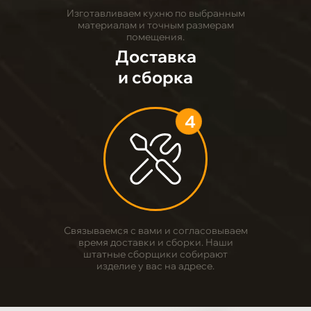
Изготавливаем кухню по выбранным
материалам и точным размерам
помещения.
Доставка
и сборка
4
Связываемся с вами и согласовываем
время доставки и сборки. Наши
штатные сборщики собирают
изделие у вас на адресе.