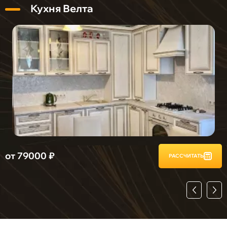
Кухня Велта
от 79000 ₽
о
РАССЧИТАТЬ