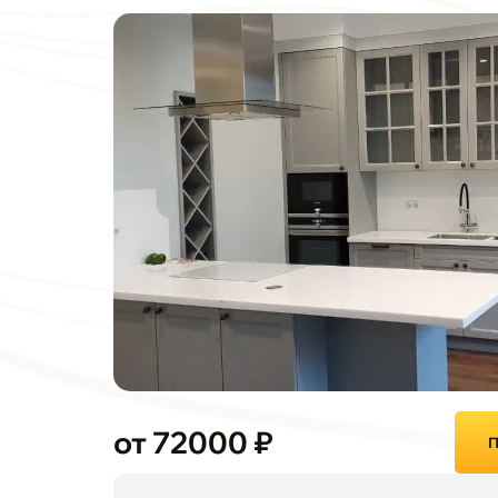
от 72000 ₽
П