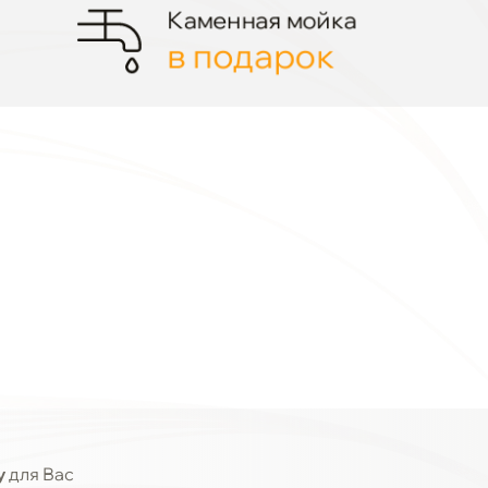
Каменная мойка
в подарок
у
для Вас