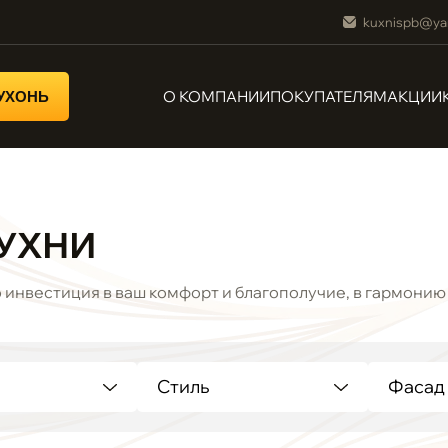
kuxnispb@ya
О КОМПАНИИ
ПОКУПАТЕЛЯМ
АКЦИИ
КУХОНЬ
УХНИ
о инвестиция в ваш комфорт и благополучие, в гармонию
Стиль
Фасад