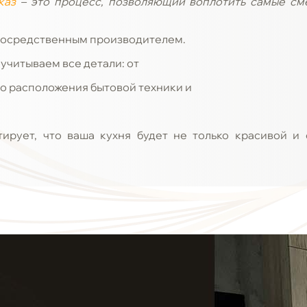
каз
– это процесс, позволяющий воплотить самые см
епосредственным производителем.
 учитываем все детали: от
о расположения бытовой техники и
тирует, что ваша кухня будет не только красивой и 