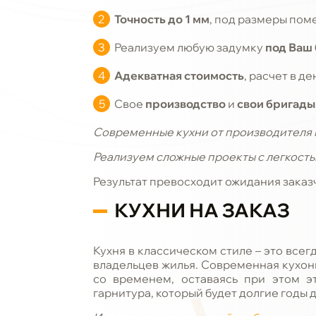
Точность до 1 мм
, под размеры по
Реализуем любую задумку
под Ваш
Адекватная стоимость
, расчет в д
Свое
производство
и
свои бригады
Современные
кухни от производителя 
Реализуем сложные проекты с легкость
Результат превосходит ожидания заказ
КУХНИ НА ЗАКАЗ
Кухня в классическом стиле – это все
владельцев жилья. Современная кухон
со временем, оставаясь при этом э
гарнитура, который будет долгие годы 