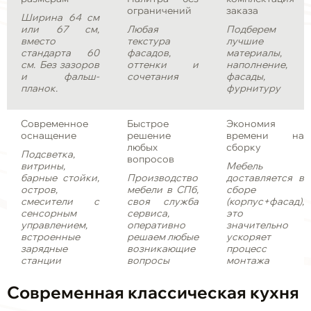
ограничений
заказа
Ширина 64 см
или 67 см,
Любая
Подберем
вместо
текстура
лучшие
стандарта 60
фасадов,
материалы,
см. Без зазоров
оттенки и
наполнение,
и фальш-
сочетания
фасады,
планок.
фурнитуру
Современное
Быстрое
Экономия
оснащение
решение
времени на
любых
сборку
Подсветка,
вопросов
витрины,
Мебель
барные стойки,
Производство
доставляется в
остров,
мебели в СПб,
сборе
смесители с
своя служба
(корпус+фасад),
сенсорным
сервиса,
это
управлением,
оперативно
значительно
встроенные
решаем любые
ускоряет
зарядные
возникающие
процесс
станции
вопросы
монтажа
Современная
классическая
кухня