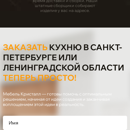
время доставки и сборки. Наши
штатные сборщики собирают
изделие у вас на адресе.
ЗАКАЗАТЬ
КУХНЮ В САНКТ-
ПЕТЕРБУРГЕ ИЛИ
ЛЕНИНГРАДСКОЙ ОБЛАСТИ
ТЕПЕРЬ ПРОСТО!
Мебель Кристалл — готовы помочь с оптимальным
решением, начиная от идеи создания и заканчивая
воплощением этой идеи в реальность.