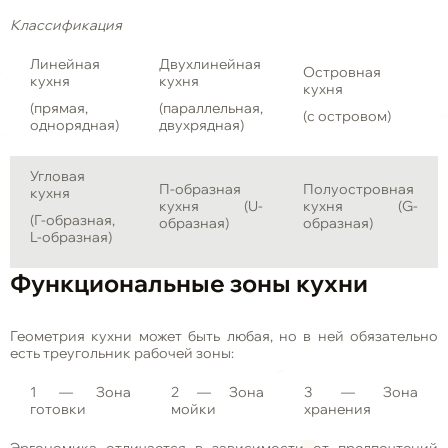
Классификация
Линейная
Двухлинейная
Островная
кухня
кухня
кухня
(прямая,
(параллельная,
(с островом)
однорядная)
двухрядная)
Угловая
П-образная
Полуостровная
кухня
кухня (U-
кухня (G-
(Г-образная,
образная)
образная)
L-образная)
Функциональные зоны кухни
Геометрия кухни может быть любая, но в ней обязательно
есть треугольник рабочей зоны:
1
— Зона
2
— Зона
3
— Зона
готовки
мойки
хранения