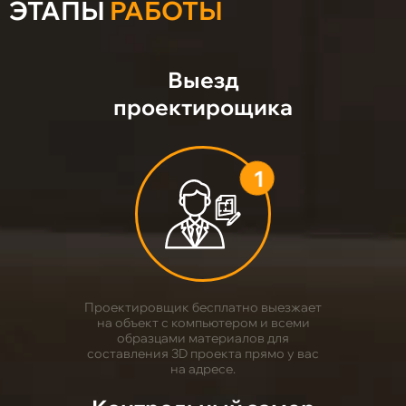
ЭТАПЫ
РАБОТЫ
Выезд
проектирощика
1
Проектировщик бесплатно выезжает
на объект с компьютером и всеми
образцами материалов для
составления 3D проекта прямо у вас
на адресе.