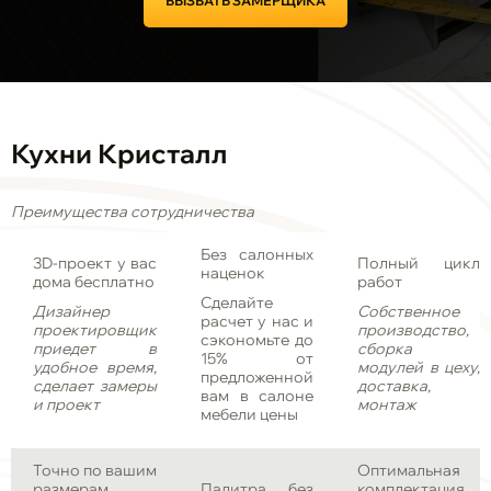
ВЫЗВАТЬ ЗАМЕРЩИКА
Кухни Кристалл
Преимущества сотрудничества
Без салонных
3D-проект у вас
Полный цикл
наценок
дома бесплатно
работ
Сделайте
Дизайнер
Собственное
расчет у нас и
проектировщик
производство,
сэкономьте до
приедет в
сборка
15% от
удобное время,
модулей в цеху,
предложенной
сделает замеры
доставка,
вам в салоне
и проект
монтаж
мебели цены
Точно по вашим
Оптимальная
размерам
Палитра без
комплектация