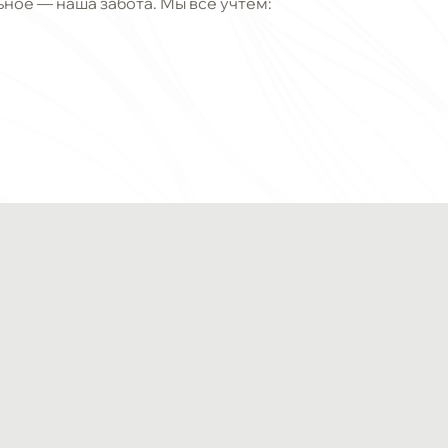
льное
—
наша забота. Мы все учтем: