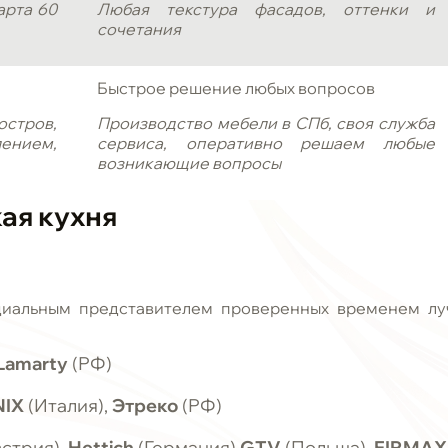
арта 60
Любая текстура фасадов, оттенки и
сочетания
Быстрое решение любых вопросов
остров,
Производство мебели в СПб, своя служба
ением,
сервиса, оперативно решаем любые
возникающие вопросы
кая
кухня
циальным представителем проверенных временем лу
Lamarty
(РФ)
NIX
(Италия),
Этреко
(РФ)
стрия),
Hettich
(Германия),
GTV
(Польша),
FIRMA