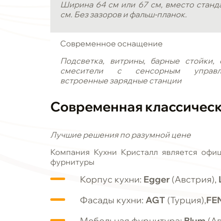
Ширина 64 см или 67 см, вместо станд
см. Без зазоров и фальш-планок.
Современное оснащение
Подсветка, витрины, барные стойки, 
смесители с сенсорным управл
встроенные зарядные станции
Современная
классичес
Лучшие решения по разумной цене
Компания Кухни Кристалл является офи
фурнитуры
Корпус кухни:
Egger
(Австрия),
Фасады кухни:
AGT
(Турция),
FE
Мебельная фурнитура:
Blum
(Ав