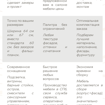
предложенной
сделает замеры
доставка,
вам в салоне
и проект
монтаж
мебели цены
Точно по вашим
Оптимальная
размерам
Палитра без
комплектация
ограничений
заказа
Ширина 64 см
или 67 см,
Любая
Подберем
вместо
текстура
лучшие
стандарта 60
фасадов,
материалы,
см. Без зазоров
оттенки и
наполнение,
и фальш-
сочетания
фасады,
планок.
фурнитуру
Современное
Быстрое
Экономия
оснащение
решение
времени на
любых
сборку
Подсветка,
вопросов
витрины,
Мебель
барные стойки,
Производство
доставляется в
остров,
мебели в СПб,
сборе
смесители с
своя служба
(корпус+фасад),
сенсорным
сервиса,
это
управлением,
оперативно
значительно