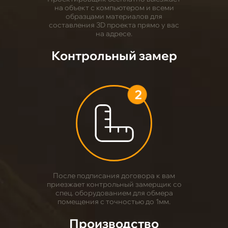
на объект с компьютером и всеми
образцами материалов для
составления 3D проекта прямо у вас
на адресе.
Контрольный замер
2
После подписания договора к вам
приезжает контрольный замерщик со
спец. оборудованием для обмера
помещения с точностью до 1мм.
Производство