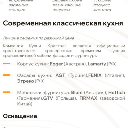
встроенные
решаем любые
ускоряет
зарядные
возникающие
процесс
станции
вопросы
монтажа
Современная
классическая
кухня
Лучшие решения по разумной цене
Компания Кухни Кристалл является официальным
представителем проверенных временем лучших
производителей мебели, фасадов и фурнитуры
Корпус кухни:
Egger
(Австрия),
Lamarty
(РФ)
Фасады кухни:
AGT
(Турция),
FENIX
(Италия),
Этреко
(РФ)
Мебельная фурнитура:
Blum
(Австрия),
Hettich
(Германия),
GTV
(Польша),
FIRMAX
(заводской
Китай)
Оснащение