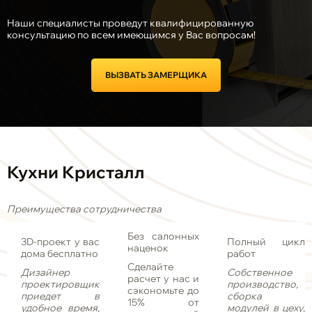
Наши специалисты проведут квалифицированную
консультацию по всем имеющимся у Вас вопросам!
ВЫЗВАТЬ ЗАМЕРЩИКА
Кухни Кристалл
Преимущества сотрудничества
Без салонных
3D-проект у вас
Полный цикл
наценок
дома бесплатно
работ
Сделайте
Дизайнер
Собственное
расчет у нас и
проектировщик
производство,
сэкономьте до
приедет в
сборка
15% от
удобное время,
модулей в цеху,