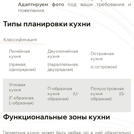
Адаптируем фото
под ваши требования и
пожелания.
Типы планировки кухни
Классификация
Линейная
Двухлинейная
Островная
кухня
кухня
кухня
(прямая,
(параллельная,
(с островом)
однорядная)
двухрядная)
Угловая
П-образная
Полуостровная
кухня
кухня (U-
кухня (G-
(Г-образная,
образная)
образная)
L-образная)
Функциональные зоны кухни
Геометрия кухни может быть любая, но в ней обязательно